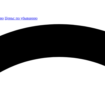
нию
Цены: по убыванию