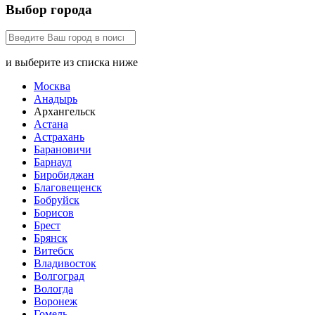
Выбор города
и выберите из списка ниже
Москва
Анадырь
Архангельск
Астана
Астрахань
Барановичи
Барнаул
Биробиджан
Благовещенск
Бобруйск
Борисов
Брест
Брянск
Витебск
Владивосток
Волгоград
Вологда
Воронеж
Гомель