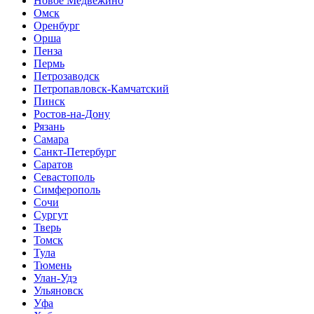
Новое Медвежино
Омск
Оренбург
Орша
Пенза
Пермь
Петрозаводск
Петропавловск-Камчатский
Пинск
Ростов-на-Дону
Рязань
Самара
Санкт-Петербург
Саратов
Севастополь
Симферополь
Сочи
Сургут
Тверь
Томск
Тула
Тюмень
Улан-Удэ
Ульяновск
Уфа