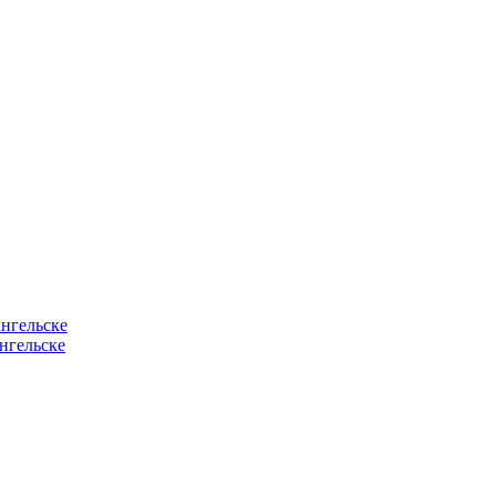
нгельске
нгельске