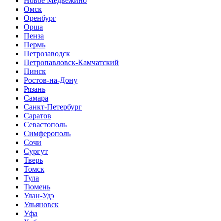
Новое Медвежино
Омск
Оренбург
Орша
Пенза
Пермь
Петрозаводск
Петропавловск-Камчатский
Пинск
Ростов-на-Дону
Рязань
Самара
Санкт-Петербург
Саратов
Севастополь
Симферополь
Сочи
Сургут
Тверь
Томск
Тула
Тюмень
Улан-Удэ
Ульяновск
Уфа