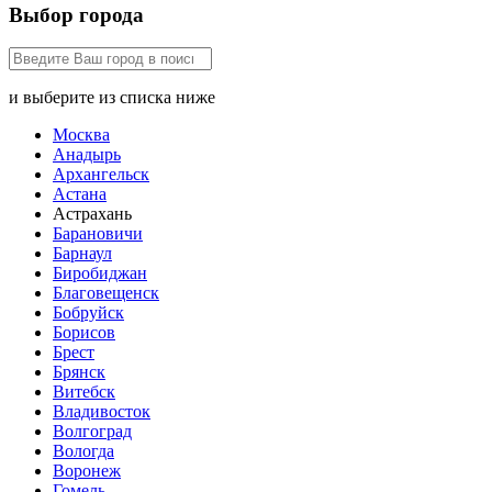
Выбор города
и выберите из списка ниже
Москва
Анадырь
Архангельск
Астана
Астрахань
Барановичи
Барнаул
Биробиджан
Благовещенск
Бобруйск
Борисов
Брест
Брянск
Витебск
Владивосток
Волгоград
Вологда
Воронеж
Гомель