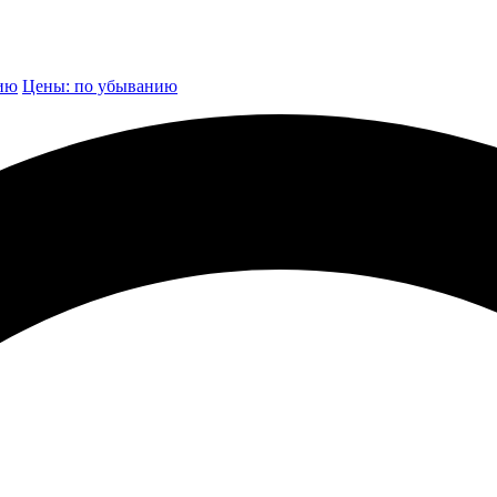
нию
Цены: по убыванию