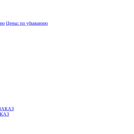
нию
Цены: по убыванию
АКАЗ