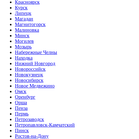
Красноярск
Курск
Липецк
Магадан
Магнитогорск
Малиновка
Минск
Могилев
Мозырь
Набережные Челны
Находка
Нижний Новгород
Новороссийск
Новокузнецк
Новосибирск
Новое Медвежино
Омск
Оренбург
Орша
Пенза
Пермь
Петрозаводск
Петропавловск-Камчатский
Пинск
Ростов-на-Дону