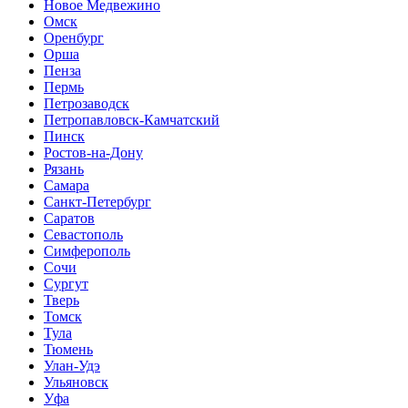
Новое Медвежино
Омск
Оренбург
Орша
Пенза
Пермь
Петрозаводск
Петропавловск-Камчатский
Пинск
Ростов-на-Дону
Рязань
Самара
Санкт-Петербург
Саратов
Севастополь
Симферополь
Сочи
Сургут
Тверь
Томск
Тула
Тюмень
Улан-Удэ
Ульяновск
Уфа