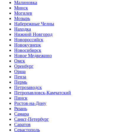
Малиновка
Минск
Могилев
Мозырь
Набережные Челны
Находка
Нижний Новгород
Новороссийск
Новокузнецк
Новосибирск
Новое Медвежино
Омск
Оренбург
Орша
Пенза
Пермь
Петрозаводск
Петропавловск-Камчатский
Пинск
Ростов-на-Дону
Рязань
Самара
Санкт-Петербург
Саратов
Севастополь