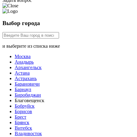
Задать вопрос
Выбор города
и выберите из списка ниже
Москва
Анадырь
Архангельск
Астана
Астрахань
Барановичи
Барнаул
Биробиджан
Благовещенск
Бобруйск
Борисов
Брест
Брянск
Витебск
Владивосток