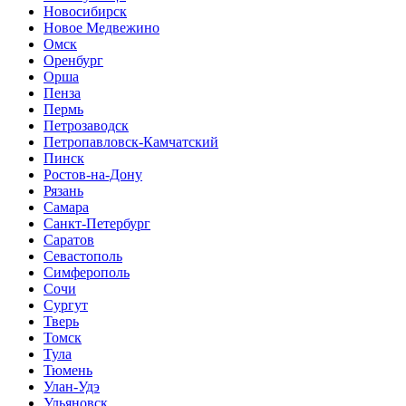
Новосибирск
Новое Медвежино
Омск
Оренбург
Орша
Пенза
Пермь
Петрозаводск
Петропавловск-Камчатский
Пинск
Ростов-на-Дону
Рязань
Самара
Санкт-Петербург
Саратов
Севастополь
Симферополь
Сочи
Сургут
Тверь
Томск
Тула
Тюмень
Улан-Удэ
Ульяновск