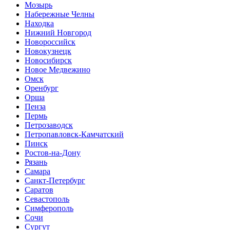
Мозырь
Набережные Челны
Находка
Нижний Новгород
Новороссийск
Новокузнецк
Новосибирск
Новое Медвежино
Омск
Оренбург
Орша
Пенза
Пермь
Петрозаводск
Петропавловск-Камчатский
Пинск
Ростов-на-Дону
Рязань
Самара
Санкт-Петербург
Саратов
Севастополь
Симферополь
Сочи
Сургут