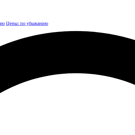
нию
Цены: по убыванию