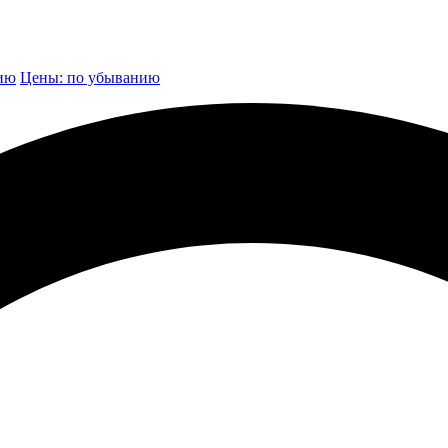
нию
Цены: по убыванию