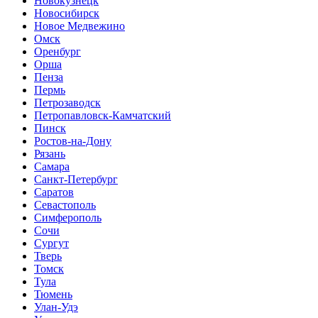
Новокузнецк
Новосибирск
Новое Медвежино
Омск
Оренбург
Орша
Пенза
Пермь
Петрозаводск
Петропавловск-Камчатский
Пинск
Ростов-на-Дону
Рязань
Самара
Санкт-Петербург
Саратов
Севастополь
Симферополь
Сочи
Сургут
Тверь
Томск
Тула
Тюмень
Улан-Удэ