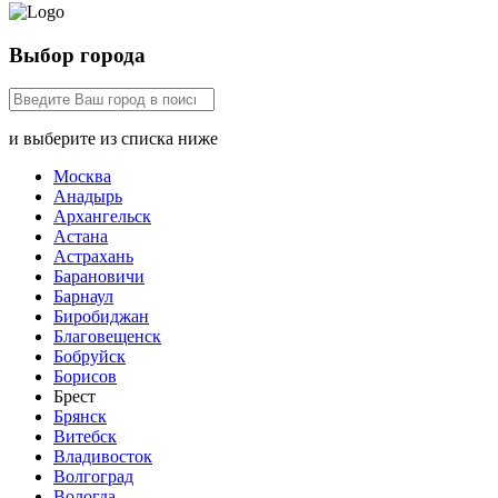
Выбор города
и выберите из списка ниже
Москва
Анадырь
Архангельск
Астана
Астрахань
Барановичи
Барнаул
Биробиджан
Благовещенск
Бобруйск
Борисов
Брест
Брянск
Витебск
Владивосток
Волгоград
Вологда