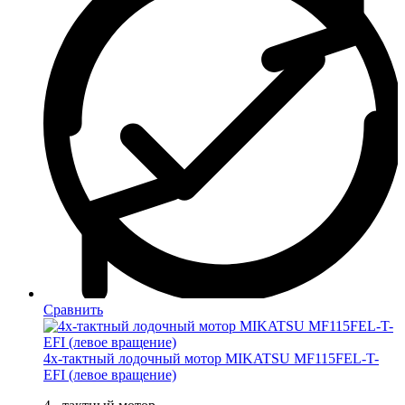
Сравнить
4х-тактный лодочный мотор MIKATSU MF115FEL-T-
EFI (левое вращение)