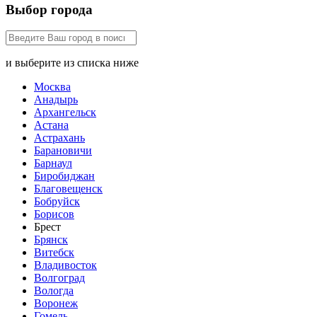
Выбор города
и выберите из списка ниже
Москва
Анадырь
Архангельск
Астана
Астрахань
Барановичи
Барнаул
Биробиджан
Благовещенск
Бобруйск
Борисов
Брест
Брянск
Витебск
Владивосток
Волгоград
Вологда
Воронеж
Гомель