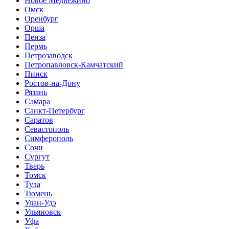
Новое Медвежино
Омск
Оренбург
Орша
Пенза
Пермь
Петрозаводск
Петропавловск-Камчатский
Пинск
Ростов-на-Дону
Рязань
Самара
Санкт-Петербург
Саратов
Севастополь
Симферополь
Сочи
Сургут
Тверь
Томск
Тула
Тюмень
Улан-Удэ
Ульяновск
Уфа