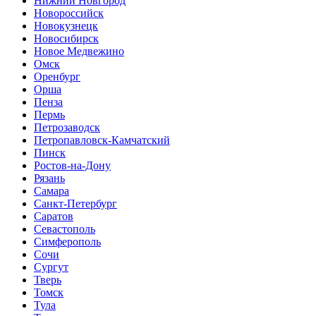
Нижний Новгород
Новороссийск
Новокузнецк
Новосибирск
Новое Медвежино
Омск
Оренбург
Орша
Пенза
Пермь
Петрозаводск
Петропавловск-Камчатский
Пинск
Ростов-на-Дону
Рязань
Самара
Санкт-Петербург
Саратов
Севастополь
Симферополь
Сочи
Сургут
Тверь
Томск
Тула