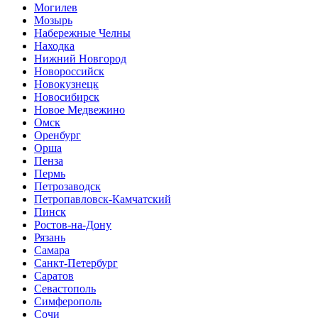
Могилев
Мозырь
Набережные Челны
Находка
Нижний Новгород
Новороссийск
Новокузнецк
Новосибирск
Новое Медвежино
Омск
Оренбург
Орша
Пенза
Пермь
Петрозаводск
Петропавловск-Камчатский
Пинск
Ростов-на-Дону
Рязань
Самара
Санкт-Петербург
Саратов
Севастополь
Симферополь
Сочи