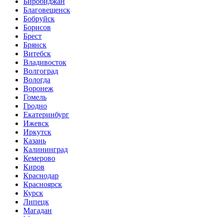
Биробиджан
Благовещенск
Бобруйск
Борисов
Брест
Брянск
Витебск
Владивосток
Волгоград
Вологда
Воронеж
Гомель
Гродно
Екатеринбург
Ижевск
Иркутск
Казань
Калининград
Кемерово
Киров
Краснодар
Красноярск
Курск
Липецк
Магадан