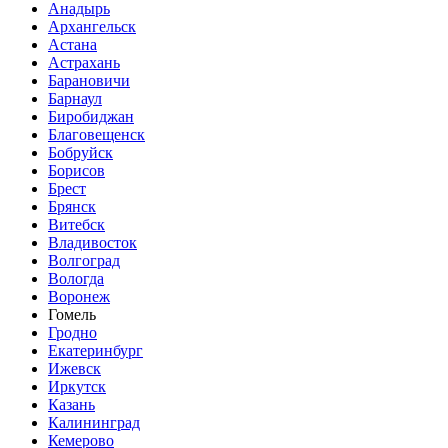
Анадырь
Архангельск
Астана
Астрахань
Барановичи
Барнаул
Биробиджан
Благовещенск
Бобруйск
Борисов
Брест
Брянск
Витебск
Владивосток
Волгоград
Вологда
Воронеж
Гомель
Гродно
Екатеринбург
Ижевск
Иркутск
Казань
Калининград
Кемерово