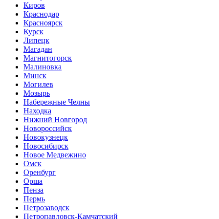
Киров
Краснодар
Красноярск
Курск
Липецк
Магадан
Магнитогорск
Малиновка
Минск
Могилев
Мозырь
Набережные Челны
Находка
Нижний Новгород
Новороссийск
Новокузнецк
Новосибирск
Новое Медвежино
Омск
Оренбург
Орша
Пенза
Пермь
Петрозаводск
Петропавловск-Камчатский