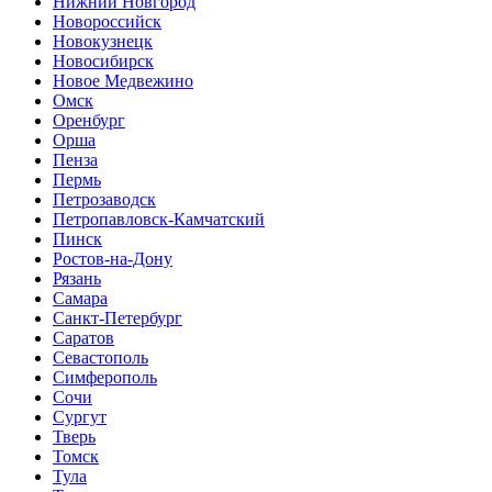
Нижний Новгород
Новороссийск
Новокузнецк
Новосибирск
Новое Медвежино
Омск
Оренбург
Орша
Пенза
Пермь
Петрозаводск
Петропавловск-Камчатский
Пинск
Ростов-на-Дону
Рязань
Самара
Санкт-Петербург
Саратов
Севастополь
Симферополь
Сочи
Сургут
Тверь
Томск
Тула