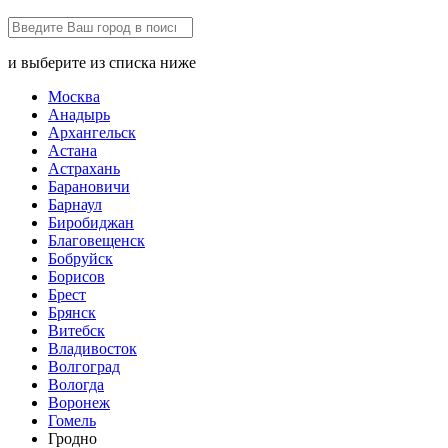
и выберите из списка ниже
Москва
Анадырь
Архангельск
Астана
Астрахань
Барановичи
Барнаул
Биробиджан
Благовещенск
Бобруйск
Борисов
Брест
Брянск
Витебск
Владивосток
Волгоград
Вологда
Воронеж
Гомель
Гродно