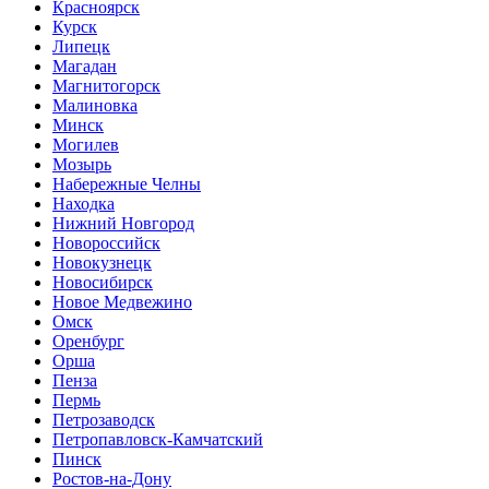
Красноярск
Курск
Липецк
Магадан
Магнитогорск
Малиновка
Минск
Могилев
Мозырь
Набережные Челны
Находка
Нижний Новгород
Новороссийск
Новокузнецк
Новосибирск
Новое Медвежино
Омск
Оренбург
Орша
Пенза
Пермь
Петрозаводск
Петропавловск-Камчатский
Пинск
Ростов-на-Дону