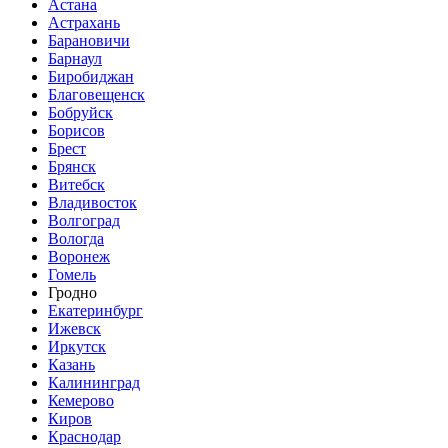
Астана
Астрахань
Барановичи
Барнаул
Биробиджан
Благовещенск
Бобруйск
Борисов
Брест
Брянск
Витебск
Владивосток
Волгоград
Вологда
Воронеж
Гомель
Гродно
Екатеринбург
Ижевск
Иркутск
Казань
Калининград
Кемерово
Киров
Краснодар