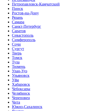
Петропавловск-Камчатский
Пинск
Ростов-на-Дону
Рязань
Самара
Санкт-Петербург
Саратов
Севастополь
Симферополь
Сочи
Сургут
Тверь
Томск
Тула
Тюмень
Улан-Удэ
Ульяновск
Уфа
Хабаровск
Чебоксары
Челябинск
Череповец
Чита
Южно-Сахалинск