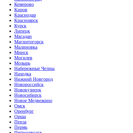
Кемерово
Киров
Краснодар
Красноярск
Курск
Липецк
Магадан
Магнитогорск
Малиновка
Минск
Могилев
Мозырь
Набережные Челны
Находка
Нижний Новгород
Новороссийск
Новокузнецк
Новосибирск
Новое Медвежино
Омск
Оренбург
Орша
Пенза
Пермь
Петрозаводск