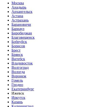
Москва
Анадырь
Архангельск
Астана
Астрахань
Барановичи
Барнаул
Биробиджан
Благовещенск
Бобруйск
Борисов
Брест
Брянск
Витебск
Владивосток
Волгоград
Вологда
Воронеж
Гомель
Гродно
Екатеринбург
Ижевск
Иркутск
Казань
Калининград