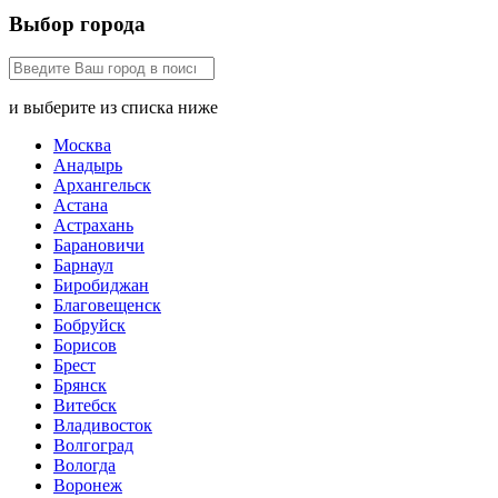
Выбор города
и выберите из списка ниже
Москва
Анадырь
Архангельск
Астана
Астрахань
Барановичи
Барнаул
Биробиджан
Благовещенск
Бобруйск
Борисов
Брест
Брянск
Витебск
Владивосток
Волгоград
Вологда
Воронеж