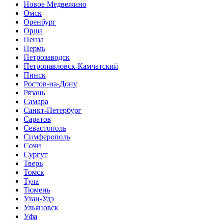
Новое Медвежино
Омск
Оренбург
Орша
Пенза
Пермь
Петрозаводск
Петропавловск-Камчатский
Пинск
Ростов-на-Дону
Рязань
Самара
Санкт-Петербург
Саратов
Севастополь
Симферополь
Сочи
Сургут
Тверь
Томск
Тула
Тюмень
Улан-Удэ
Ульяновск
Уфа