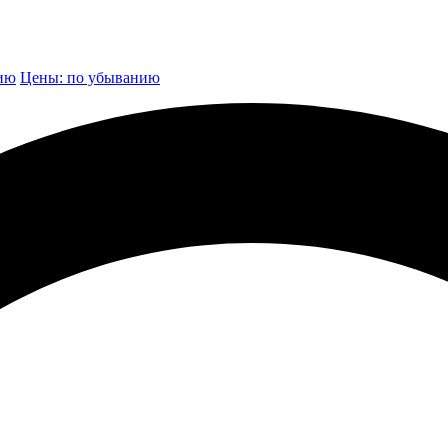
нию
Цены: по убыванию