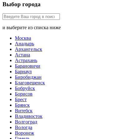
Выбор города
и выберите из списка ниже
Москва
Анадырь
Архангельск
Астана
Астрахань
Барановичи
Барнаул
Биробиджан
Благовещенск
Бобруйск
Борисов
Брест
Брянск
Витебск
Владивосток
Волгоград
Вологда
Воронеж
Гомель