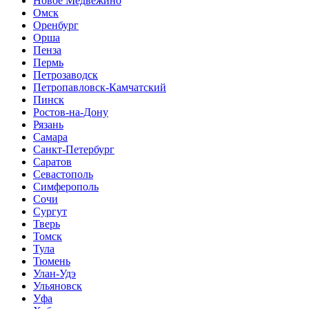
Новое Медвежино
Омск
Оренбург
Орша
Пенза
Пермь
Петрозаводск
Петропавловск-Камчатский
Пинск
Ростов-на-Дону
Рязань
Самара
Санкт-Петербург
Саратов
Севастополь
Симферополь
Сочи
Сургут
Тверь
Томск
Тула
Тюмень
Улан-Удэ
Ульяновск
Уфа