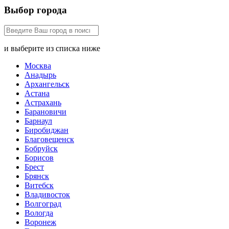
Выбор города
и выберите из списка ниже
Москва
Анадырь
Архангельск
Астана
Астрахань
Барановичи
Барнаул
Биробиджан
Благовещенск
Бобруйск
Борисов
Брест
Брянск
Витебск
Владивосток
Волгоград
Вологда
Воронеж