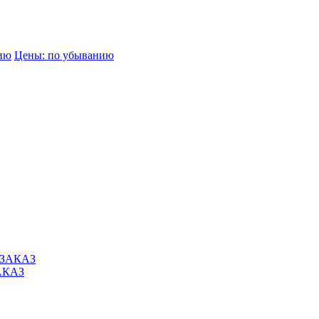
нию
Цены: по убыванию
АКАЗ