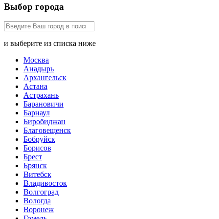
Выбор города
и выберите из списка ниже
Москва
Анадырь
Архангельск
Астана
Астрахань
Барановичи
Барнаул
Биробиджан
Благовещенск
Бобруйск
Борисов
Брест
Брянск
Витебск
Владивосток
Волгоград
Вологда
Воронеж
Гомель