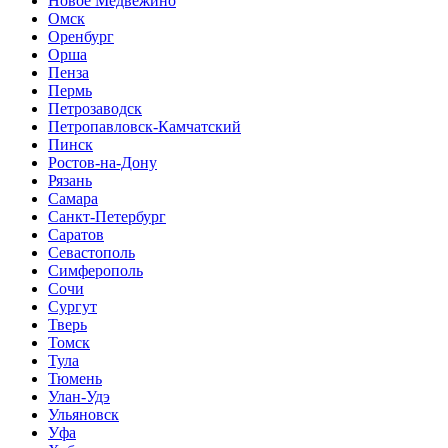
Новое Медвежино
Омск
Оренбург
Орша
Пенза
Пермь
Петрозаводск
Петропавловск-Камчатский
Пинск
Ростов-на-Дону
Рязань
Самара
Санкт-Петербург
Саратов
Севастополь
Симферополь
Сочи
Сургут
Тверь
Томск
Тула
Тюмень
Улан-Удэ
Ульяновск
Уфа