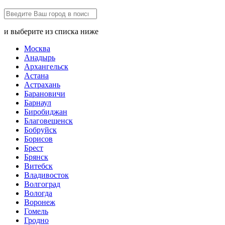
и выберите из списка ниже
Москва
Анадырь
Архангельск
Астана
Астрахань
Барановичи
Барнаул
Биробиджан
Благовещенск
Бобруйск
Борисов
Брест
Брянск
Витебск
Владивосток
Волгоград
Вологда
Воронеж
Гомель
Гродно