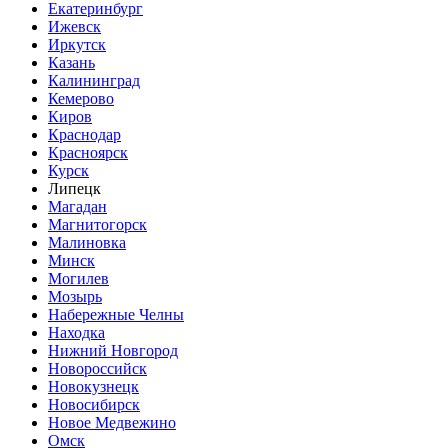
Екатеринбург
Ижевск
Иркутск
Казань
Калининград
Кемерово
Киров
Краснодар
Красноярск
Курск
Липецк
Магадан
Магнитогорск
Малиновка
Минск
Могилев
Мозырь
Набережные Челны
Находка
Нижний Новгород
Новороссийск
Новокузнецк
Новосибирск
Новое Медвежино
Омск