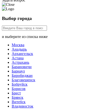
Задать вопрос
Выбор города
и выберите из списка ниже
Москва
Анадырь
Архангельск
Астана
Астрахань
Барановичи
Барнаул
Биробиджан
Благовещенск
Бобруйск
Борисов
Брест
Брянск
Витебск
Владивосток