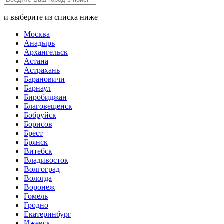
и выберите из списка ниже
Москва
Анадырь
Архангельск
Астана
Астрахань
Барановичи
Барнаул
Биробиджан
Благовещенск
Бобруйск
Борисов
Брест
Брянск
Витебск
Владивосток
Волгоград
Вологда
Воронеж
Гомель
Гродно
Екатеринбург
Ижевск