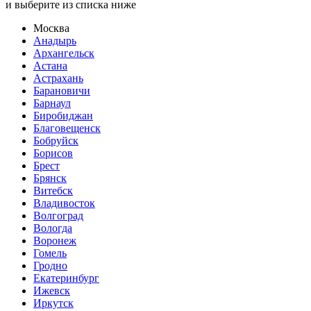
и выберите из списка ниже
Москва
Анадырь
Архангельск
Астана
Астрахань
Барановичи
Барнаул
Биробиджан
Благовещенск
Бобруйск
Борисов
Брест
Брянск
Витебск
Владивосток
Волгоград
Вологда
Воронеж
Гомель
Гродно
Екатеринбург
Ижевск
Иркутск