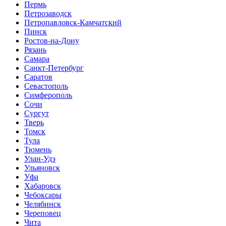
Пермь
Петрозаводск
Петропавловск-Камчатский
Пинск
Ростов-на-Дону
Рязань
Самара
Санкт-Петербург
Саратов
Севастополь
Симферополь
Сочи
Сургут
Тверь
Томск
Тула
Тюмень
Улан-Удэ
Ульяновск
Уфа
Хабаровск
Чебоксары
Челябинск
Череповец
Чита