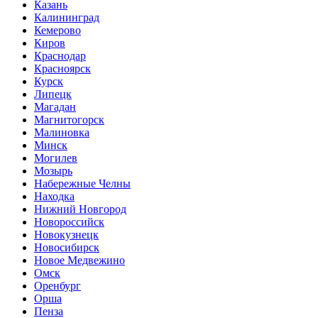
Казань
Калининград
Кемерово
Киров
Краснодар
Красноярск
Курск
Липецк
Магадан
Магнитогорск
Малиновка
Минск
Могилев
Мозырь
Набережные Челны
Находка
Нижний Новгород
Новороссийск
Новокузнецк
Новосибирск
Новое Медвежино
Омск
Оренбург
Орша
Пенза