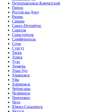
Петропавловск-Камчатский
Пинск
Ростов-на-Дону
Рязань
Самара
Санкт-Петербург
Саратов
Севастополь
Симферополь
Сочи
Сургут
Тверь
Томск
Тула
Тюмень
Улан-Удэ
Ульяновск
Уфа
Хабаровск
Чебоксары
Челябинск
Череповец
Чита
Южно-Сахалинск
Якутск