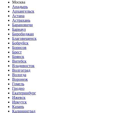
Москва
Анадырь
Архангельск
Астана
Астрахань
Барановичи
Барнаул
Биробиджан
Благовещенск
Бобруйск
Борисов
Брест
Брянск
Витебск
Владивосток
Волгоград
Вологда
Воронеж
Гомель
Гродно
Екатеринбург
Ижевск
Иркутск
Казань
Калининград