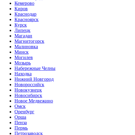
Кемерово
Киров
Краснодар
Красноярск
Курск
Липецк
Магадан
Магнитогорск
Малиновка
Минск
Могилев
Мозырь
Набережные Челны
Находка
Нижний Новгород
Новороссийск
Новокузнецк
Новосибирск
Новое Медвежино
Омск
Оренбург
Орша
Пенза
Пермь
Петрозаводск