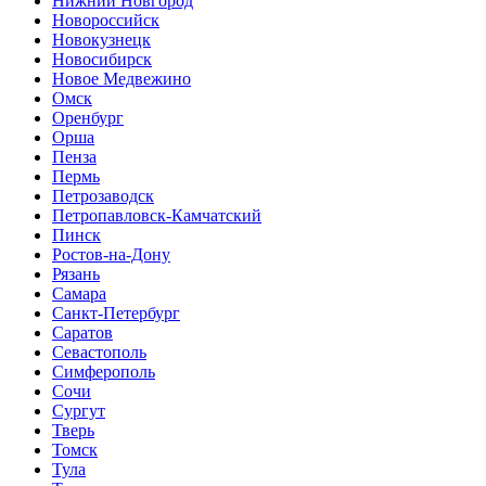
Нижний Новгород
Новороссийск
Новокузнецк
Новосибирск
Новое Медвежино
Омск
Оренбург
Орша
Пенза
Пермь
Петрозаводск
Петропавловск-Камчатский
Пинск
Ростов-на-Дону
Рязань
Самара
Санкт-Петербург
Саратов
Севастополь
Симферополь
Сочи
Сургут
Тверь
Томск
Тула