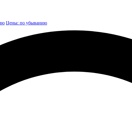
нию
Цены: по убыванию