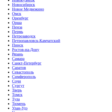
Новокузнецк
Новосибирск
Новое Медвежино
Омск
Оренбург
Орша
Пенза
Пермь
Петрозаводск
Петропавловск-Камчатский
Пинск
Ростов-на-Дону
Рязань
Самара
Санкт-Петербург
Саратов
Севастополь
Симферополь
Сочи
Сургут
Тверь
Томск
Тула
Тюмень
Улан-Удэ