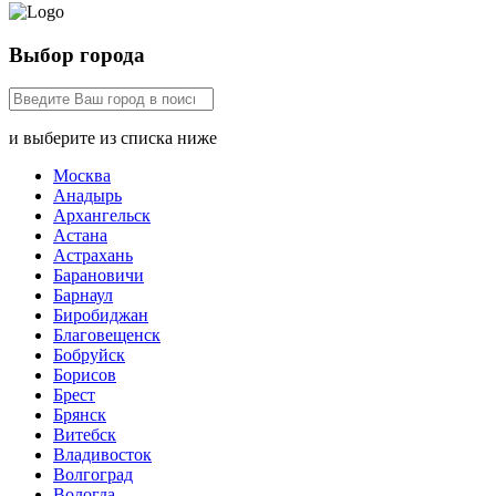
Выбор города
и выберите из списка ниже
Москва
Анадырь
Архангельск
Астана
Астрахань
Барановичи
Барнаул
Биробиджан
Благовещенск
Бобруйск
Борисов
Брест
Брянск
Витебск
Владивосток
Волгоград
Вологда