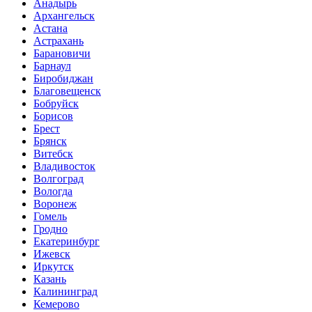
Анадырь
Архангельск
Астана
Астрахань
Барановичи
Барнаул
Биробиджан
Благовещенск
Бобруйск
Борисов
Брест
Брянск
Витебск
Владивосток
Волгоград
Вологда
Воронеж
Гомель
Гродно
Екатеринбург
Ижевск
Иркутск
Казань
Калининград
Кемерово