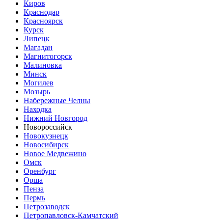
Киров
Краснодар
Красноярск
Курск
Липецк
Магадан
Магнитогорск
Малиновка
Минск
Могилев
Мозырь
Набережные Челны
Находка
Нижний Новгород
Новороссийск
Новокузнецк
Новосибирск
Новое Медвежино
Омск
Оренбург
Орша
Пенза
Пермь
Петрозаводск
Петропавловск-Камчатский