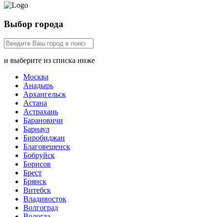
Выбор города
и выберите из списка ниже
Москва
Анадырь
Архангельск
Астана
Астрахань
Барановичи
Барнаул
Биробиджан
Благовещенск
Бобруйск
Борисов
Брест
Брянск
Витебск
Владивосток
Волгоград
Вологда