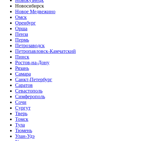
Новокузнецк
Новосибирск
Новое Медвежино
Омск
Оренбург
Орша
Пенза
Пермь
Петрозаводск
Петропавловск-Камчатский
Пинск
Ростов-на-Дону
Рязань
Самара
Санкт-Петербург
Саратов
Севастополь
Симферополь
Сочи
Сургут
Тверь
Томск
Тула
Тюмень
Улан-Удэ