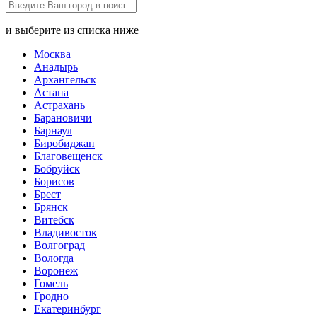
и выберите из списка ниже
Москва
Анадырь
Архангельск
Астана
Астрахань
Барановичи
Барнаул
Биробиджан
Благовещенск
Бобруйск
Борисов
Брест
Брянск
Витебск
Владивосток
Волгоград
Вологда
Воронеж
Гомель
Гродно
Екатеринбург