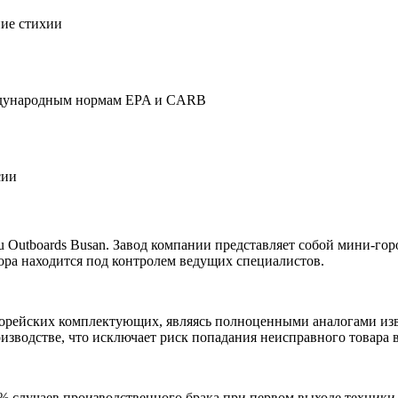
ие стихии
ждународным нормам EPA и CARB
сии
su Outboards Busan. Завод компании представляет собой мини-го
ора находится под контролем ведущих специалистов.
орейских комплектующих, являясь полноценными аналогами изве
оизводстве, что исключает риск попадания неисправного товара в
2% случаев производственного брака при первом выходе техники