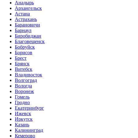
Анадырь
Архангельск
Астана
Астрахань
Барановичи
Барнаул
Биробиджан
Благовещенск
Бобруйск
Борисов
Брест
Брянск
Витебск
Владивосток
Волгоград
Вологда
Воронеж
Гомель
Гродно
Екатеринбург
Ижевск
Иркутск
Казань
Калининград
Кемерово