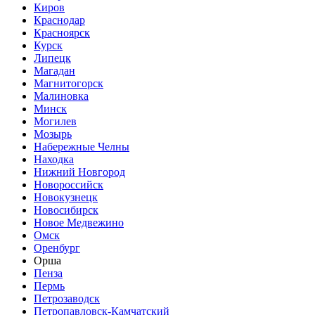
Киров
Краснодар
Красноярск
Курск
Липецк
Магадан
Магнитогорск
Малиновка
Минск
Могилев
Мозырь
Набережные Челны
Находка
Нижний Новгород
Новороссийск
Новокузнецк
Новосибирск
Новое Медвежино
Омск
Оренбург
Орша
Пенза
Пермь
Петрозаводск
Петропавловск-Камчатский