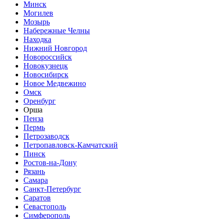
Минск
Могилев
Мозырь
Набережные Челны
Находка
Нижний Новгород
Новороссийск
Новокузнецк
Новосибирск
Новое Медвежино
Омск
Оренбург
Орша
Пенза
Пермь
Петрозаводск
Петропавловск-Камчатский
Пинск
Ростов-на-Дону
Рязань
Самара
Санкт-Петербург
Саратов
Севастополь
Симферополь