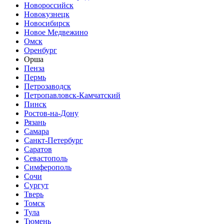
Новороссийск
Новокузнецк
Новосибирск
Новое Медвежино
Омск
Оренбург
Орша
Пенза
Пермь
Петрозаводск
Петропавловск-Камчатский
Пинск
Ростов-на-Дону
Рязань
Самара
Санкт-Петербург
Саратов
Севастополь
Симферополь
Сочи
Сургут
Тверь
Томск
Тула
Тюмень