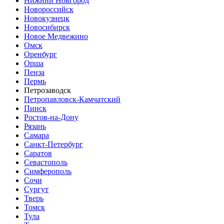
Нижний Новгород
Новороссийск
Новокузнецк
Новосибирск
Новое Медвежино
Омск
Оренбург
Орша
Пенза
Пермь
Петрозаводск
Петропавловск-Камчатский
Пинск
Ростов-на-Дону
Рязань
Самара
Санкт-Петербург
Саратов
Севастополь
Симферополь
Сочи
Сургут
Тверь
Томск
Тула