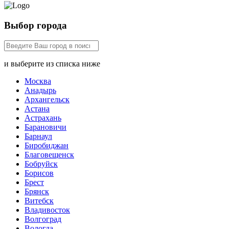
Выбор города
и выберите из списка ниже
Москва
Анадырь
Архангельск
Астана
Астрахань
Барановичи
Барнаул
Биробиджан
Благовещенск
Бобруйск
Борисов
Брест
Брянск
Витебск
Владивосток
Волгоград
Вологда