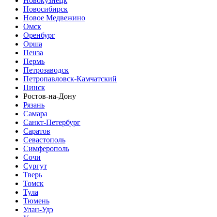
Новокузнецк
Новосибирск
Новое Медвежино
Омск
Оренбург
Орша
Пенза
Пермь
Петрозаводск
Петропавловск-Камчатский
Пинск
Ростов-на-Дону
Рязань
Самара
Санкт-Петербург
Саратов
Севастополь
Симферополь
Сочи
Сургут
Тверь
Томск
Тула
Тюмень
Улан-Удэ