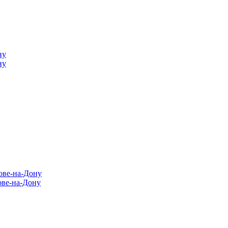
ну
ну
ове-на-Дону
ове-на-Дону