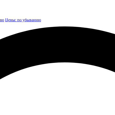
нию
Цены: по убыванию