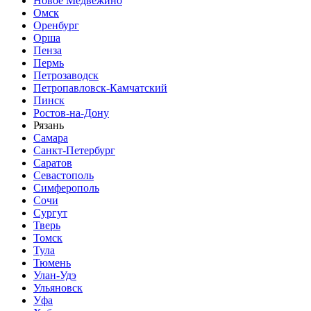
Новое Медвежино
Омск
Оренбург
Орша
Пенза
Пермь
Петрозаводск
Петропавловск-Камчатский
Пинск
Ростов-на-Дону
Рязань
Самара
Санкт-Петербург
Саратов
Севастополь
Симферополь
Сочи
Сургут
Тверь
Томск
Тула
Тюмень
Улан-Удэ
Ульяновск
Уфа