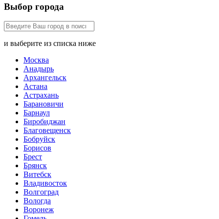
Выбор города
и выберите из списка ниже
Москва
Анадырь
Архангельск
Астана
Астрахань
Барановичи
Барнаул
Биробиджан
Благовещенск
Бобруйск
Борисов
Брест
Брянск
Витебск
Владивосток
Волгоград
Вологда
Воронеж
Гомель