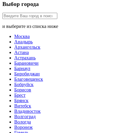
Выбор города
и выберите из списка ниже
Москва
Анадырь
Архангельск
Астана
Астрахань
Барановичи
Барнаул
Биробиджан
Благовещенск
Бобруйск
Борисов
Брест
Брянск
Витебск
Владивосток
Волгоград
Вологда
Воронеж
Гомель