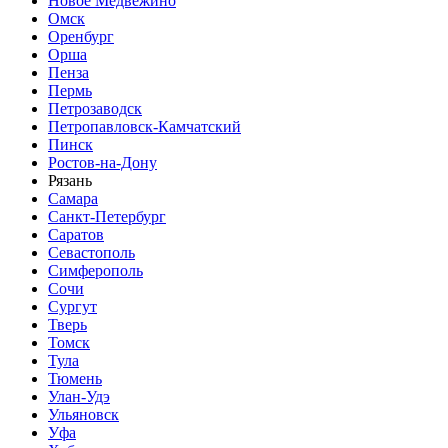
Новое Медвежино
Омск
Оренбург
Орша
Пенза
Пермь
Петрозаводск
Петропавловск-Камчатский
Пинск
Ростов-на-Дону
Рязань
Самара
Санкт-Петербург
Саратов
Севастополь
Симферополь
Сочи
Сургут
Тверь
Томск
Тула
Тюмень
Улан-Удэ
Ульяновск
Уфа