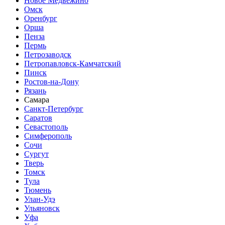
Новое Медвежино
Омск
Оренбург
Орша
Пенза
Пермь
Петрозаводск
Петропавловск-Камчатский
Пинск
Ростов-на-Дону
Рязань
Самара
Санкт-Петербург
Саратов
Севастополь
Симферополь
Сочи
Сургут
Тверь
Томск
Тула
Тюмень
Улан-Удэ
Ульяновск
Уфа