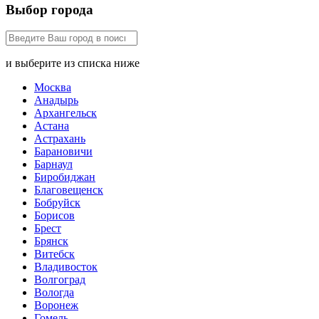
Выбор города
и выберите из списка ниже
Москва
Анадырь
Архангельск
Астана
Астрахань
Барановичи
Барнаул
Биробиджан
Благовещенск
Бобруйск
Борисов
Брест
Брянск
Витебск
Владивосток
Волгоград
Вологда
Воронеж
Гомель